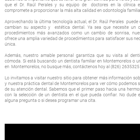
que el Dr. Raúl Perales y su equipo de doctores en la clínica
compromete a proporcionar la más alta calidad en odontología familia
Aprovechando la última tecnología actual, el Dr. Raúl Perales puede 
cambian su aspecto y estética dental. Ya sea que necesite un 
procedimientos más avanzados como un cambio de sonrisa, nuest
ofrece una amplia variedad de procedimientos para satisfacer sus n
única.
Además, nuestro amable personal garantiza que su visita al denti
cómoda. Si está buscando un dentista familiar en Montemorelos o u
en Montemorelos, no busque más, contáctenos hoy al (826) 2635325
Lo invitamos a visitar nuestro sitio para obtener más información sobr
y nuestra práctica dental de Montemorelos para ver cómo podemos se
de su atención dental. Sabemos que el primer paso hacia una herm
con la selección de un dentista en el que pueda confiar. No dude e
alguna pregunta o si desea programar una cita.